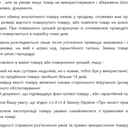
 , але за умови якщо товар не використовувався і збережено його 
ковка, документи.
нт обміну аналогічного товару немає у продажу, споживач має пра
 розмірі вартості повернутого товару, або поміняти товар на ана
даж. При поверненні грошей розрахунки із споживачем проводят
і повертаються в перебігу семи днів.
вача розглядаються лише після уточнення прізвища замовника і н
паковки, на якій є штрих код, гарантійного талона. Заміна то
іх умов і процедур.
овлено в заміні товару або повернення грошей, якщо :
який не має суттєвих недоліків, не є новим, тобто був у використанні;
ту придбання товару пройшло більше 14 днів;
евірці якості товару виявлені ознаки стороннього втручання (роз
йного обслуговування;
ій документ, що підтверджує факт купівлі товару , або гарантійний т
ож Вашу увагу, що згідно з п.3 ст.4
Закону України «Про захист пра
атком експлуатації товару уважно ознайомитися з правилами е
на товар;
бхідності отримати роз’яснення умов та правил використання товар