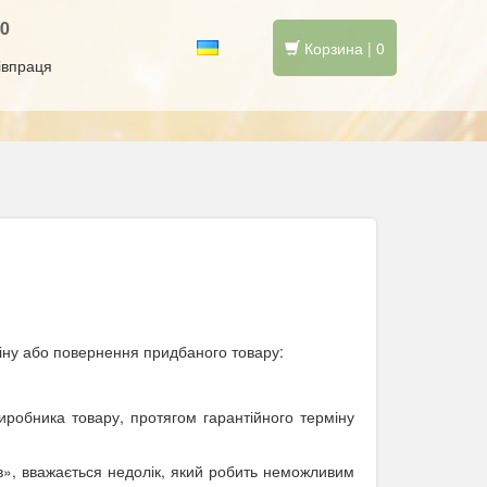
10
Корзина | 0
івпраця
бміну або повернення придбаного товару:
 виробника товару, протягом гарантійного терміну
в»
, вважається недолік, який робить неможливим