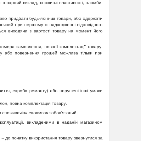
товарний вигляд, споживчі властивості, пломби,
во придбати будь-які інші товари, або одержати
логічний при першому ж надходженні відповідного
ься виходячи з вартості товару на момент його
омера замовлення, повної комплектації товару,
вару або повернення грошей можлива тільки при
криття, спроба ремонту) або порушені інші умови
алон, повна комплектація товару.
в споживачів»
споживач зобов’язаний:
ксплуатації, викладеними в наданій магазином
у – до початку використання товару звернутися за