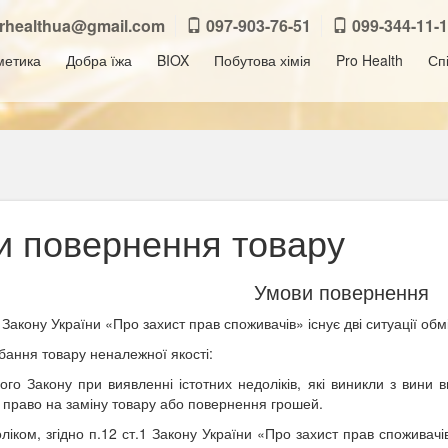
orhealthua@gmail.com
097-903-76-51
099-344-11-
метика
Добра їжа
BIOX
Побутова хімія
Pro Health
Сп
и повернення товару
Умови повернення
о
Закону України «Про захист прав споживачів»
існує дві ситуації о
дбання товару неналежної якості:
ього Закону при виявленні істотних недоліків, які виникли з вини
 право на заміну товару або повернення грошей.
ліком, згідно п.12 ст.1
Закону України «Про захист прав споживачі