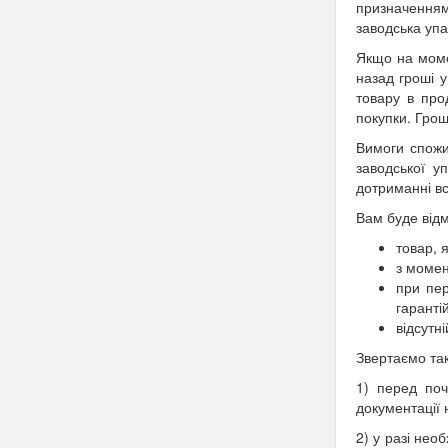
призначенням
заводська упа
Якщо на моме
назад гроші у
товару в про
покупки. Грош
Вимоги спожи
заводської у
дотриманні вс
Вам буде відм
товар, 
з момен
при пер
гаранті
відсутн
Звертаємо так
1) перед поч
документації 
2) у разі нео