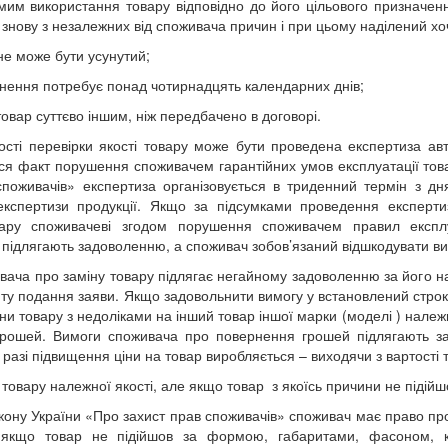
мим використання товару відповідно до його цільового призначенн
знову з незалежних від споживача причин і при цьому наділений хоч
 не може бути усунутий;
унення потребує понад чотирнадцять календарних днів;
 товар суттєво іншим, ніж передбачено в договорі.
ості перевірки якості товару може бути проведена експертиза ав
ся факт порушення споживачем гарантійних умов експлуатації това
споживачів»
експертиза організовується в триденний термін з дн
кспертизи продукції. Якщо за підсумками проведення експерти
ару споживачеві згодом порушення споживачем правил експлуа
 підлягають задоволенню, а споживач зобов’язаний відшкодувати ви
ача про заміну товару підлягає негайному задоволенню за його наяв
ту подання заяви. Якщо задовольнити вимогу у встановлений строк
ни товару з недоліками на інший товар іншої марки (моделі ) належ
рошей. Вимоги споживача про повернення грошей підлягають зад
разі підвищення ціни на товар виробляється – виходячи з вартості 
товару належної якості, але якщо товар з якоїсь причини не підійш
кону України «Про захист прав споживачів»
споживач має право прот
, якщо товар не підійшов за формою, габаритами, фасоном,