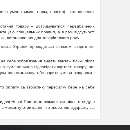
тися умов (вимог, норм, правил), встановлених
истання товару – дотримуватися передбачених
ацією спеціальних правил, а в разі відсутності
ки, встановлених для товарів такого роду.
і міста України проводиться шляхом зворотного
а себе зобов’язання видати вантаж тільки після
на сума повинна відповідати вартості товару, що
цем веломагазину, обговорити умови відправки і
 то оплату за зворотню пересилку бере на себе
идачі Нової Пошти(не відмовився після огляду в
ів з моменту отримання, то зворотню відправку , а