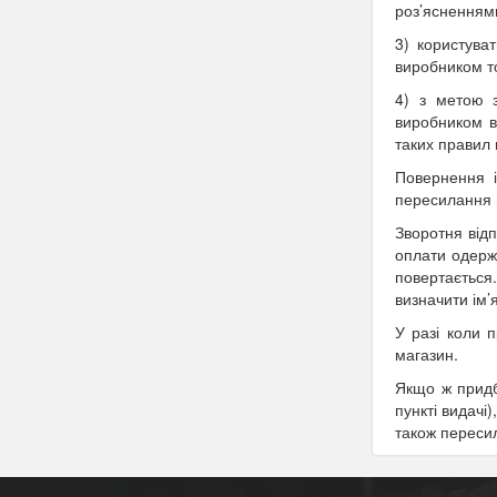
роз’ясненням
3) користува
виробником то
4) з метою з
виробником в
таких правил 
Повернення і
пересилання 
Зворотня від
оплати одержу
повертається
визначити ім’
У разі коли 
магазин.
Якщо ж придб
пункті видачі
також переси