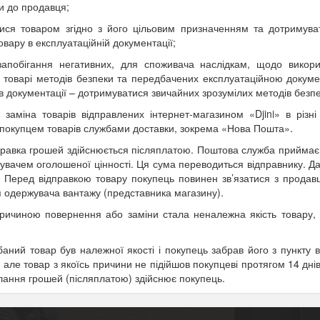
и до продавця;
тися товаром згідно з його цільовим призначенням та дотримува
вару в експлуатаційній документації;
апобігання негативних, для споживача наслідкам, щодо викор
 товарі методів безпеки та передбачених експлуатаційною документ
в документації – дотримуватися звичайних зрозумілих методів безпе
 заміна товарів відправлених інтернет-магазином «Djini» в різн
покупцем товарів службами доставки, зокрема «Нова Пошта».
правка грошей здійснюється післяплатою. Поштова служба приймає н
вачем оголошеної цінності. Ця сума переводиться відправнику. Да
. Перед відправкою товару покупець повинен зв’язатися з продав
я одержувача вантажу (представника магазину).
причиною повернення або заміни стала неналежна якість товару,
аний товар був належної якості і покупець забрав його з пункту в
), але товар з якоїсь причини не підійшов покупцеві протягом 14 дн
лання грошей (післяплатою) здійснює покупець.