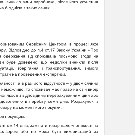
я, виник з вини виробника, після його усунення
а б однією з таких ознак:
торизованим Сервісним Центром, в процесі якої
ру. Відповідно до п.4 ст.17
Закону України «Про
я одержання від споживача письмової згоди на
зи буде доведено, що недоліки виникли після
тації, зберігання і транспортування, вимоги
трати на проведення експертизи.
ності, а в разі його відсутності – у двомісячний
 неможливо, то споживач має право на свій вибір
ної якості з відповідним перерахуванням ціни або
оволенню в перебігу семи днів. Розрахунок із
товару на момент його покупки.
ов покупцеві.
ягом 14 днів, замінити товар належної якості на
 кольором або не може бути використаний за