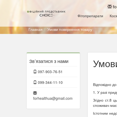
f
Фітопрепарати
Кос
Главная
Умови повернення товару
Умов
Зв’язатися з нами
097-903-76-51
099-344-11-10
Відповідно д
1. У разі при
forhealthua@gmail.com
Згідно ст.8 ц
споживач має
Істотним недо