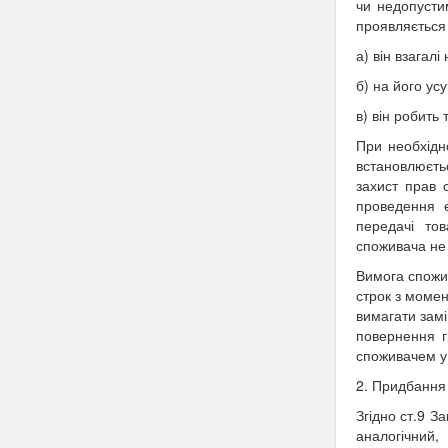
чи недопусти
проявляється 
а) він взагалі
б) на його ус
в) він робить
При необхідн
встановлюєть
захист прав 
проведення е
передачі тов
споживача не
Вимога спожив
строк з момен
вимагати замі
повернення г
споживачем у 
2. Придбання 
Згідно ст.9
За
аналогічний