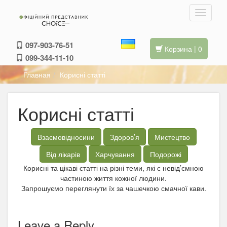
097-903-76-51
Корзина | 0
099-344-11-10
Главная
Корисні статті
Корисні статті
Взаємовідносини
Здоров’я
Мистецтво
Від лікарів
Харчування
Подорожі
Корисні та цікаві статті на різні теми, які є невід’ємною
частиною життя кожної людини.
Запрошуємо переглянути їх за чашечкою смачної кави.
Leave a Reply