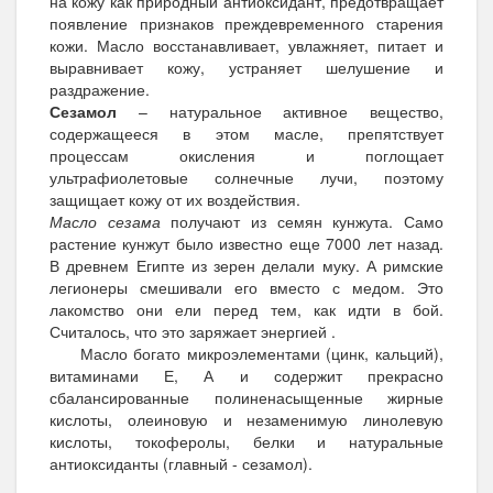
на кожу как природный антиоксидант, предотвращает
появление признаков преждевременного старения
кожи. Масло восстанавливает, увлажняет, питает и
выравнивает кожу, устраняет шелушение и
раздражение.
Сезамол
– натуральное активное вещество,
содержащееся в этом масле, препятствует
процессам окисления и поглощает
ультрафиолетовые солнечные лучи, поэтому
защищает кожу от их воздействия.
Масл
о сезама
получают из семян кунжута. Само
растение кунжут было известно еще 7000 лет назад.
В древнем Египте из зерен делали муку. А римские
легионеры смешивали его вместо с медом. Это
лакомство они ели перед тем, как идти в бой.
Считалось, что это заряжает энергией .
Масло богато микроэлементами (цинк, кальций),
витаминами Е, А и содержит прекрасно
сбалансированные полиненасыщенные жирные
кислоты, олеиновую и незаменимую линолевую
кислоты, токоферолы, белки и натуральные
антиоксиданты (главный - сезамол).