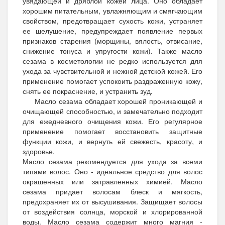
увядающей и дряблой кожей лица. Оно обладает
хорошим питательным, увлажняющим и смягчающим
свойством, предотвращает сухость кожи, устраняет
ее шелушение, предупреждает появление первых
признаков старения (морщины, вялость, отвисание,
снижение тонуса и упругости кожи). Также масло
сезама в косметологии не редко используется для
ухода за чувствительной и нежной детской кожей. Его
применение помогает успокоить раздраженную кожу,
снять ее покраснение, и устранить зуд.
Масло сезама обладает хорошей проникающей и
очищающей способностью, и замечательно подходит
для ежедневного очищения кожи. Его регулярное
применение помогает восстановить защитные
функции кожи, и вернуть ей свежесть, красоту, и
здоровье.
Масло сезама рекомендуется для ухода за всеми
типами волос. Оно - идеальное средство для волос
окрашенных или затравленных химией. Масло
сезама придает волосам блеск и мягкость,
предохраняет их от высушивания. Защищает волосы
от воздействия солнца, морской и хлорированной
воды. Масло сезама содержит много магния -